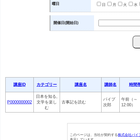
曜日
日
月
火
水
開催日(開始日)
講座ID
カテゴリー
講座名
講師名
時間
日本を知る,
パイプ
午前（～
P0000000002
文学を楽し
古事記を読む
次郎
12:00）
む
このページは、当社が契約する
株式会社パイ
表示しています。