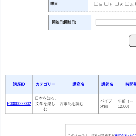
曜日
日
月
火
水
開催日(開始日)
講座ID
カテゴリー
講座名
講師名
時間
日本を知る,
パイプ
午前（～
P0000000002
文学を楽し
古事記を読む
次郎
12:00）
む
このページは、当社が契約する
株式会社パイ