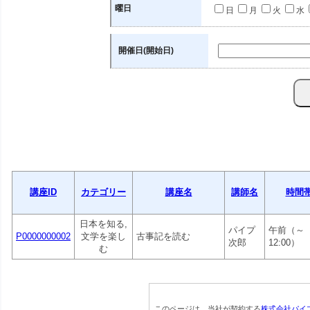
曜日
日
月
火
水
開催日(開始日)
講座ID
カテゴリー
講座名
講師名
時間
日本を知る,
パイプ
午前（～
P0000000002
文学を楽し
古事記を読む
次郎
12:00）
む
このページは、当社が契約する
株式会社パイ