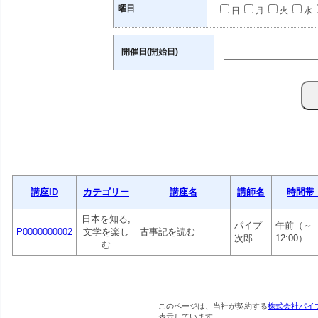
曜日
日
月
火
水
開催日(開始日)
講座ID
カテゴリー
講座名
講師名
時間帯
日本を知る,
パイプ
午前（～
P0000000002
文学を楽し
古事記を読む
次郎
12:00）
む
このページは、当社が契約する
株式会社パイ
表示しています。