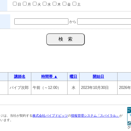
日
月
火
水
木
金
土
から
講師名
時間帯 ▲
曜日
開始日
パイプ次郎
午前（～12:00）
水
2023年10月30日
2026
ージは、当社が契約する
株式会社パイプドビッツ
の
情報管理システム「スパイラル」
が
ています。