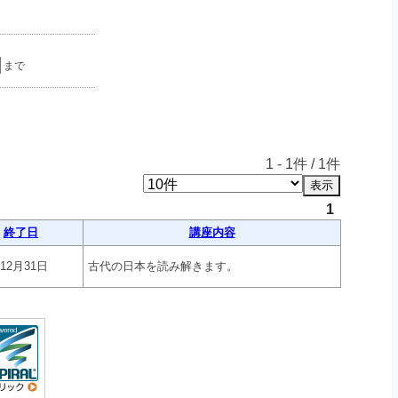
まで
1
-
1
件 /
1
件
1
終了日
講座内容
年12月31日
古代の日本を読み解きます。