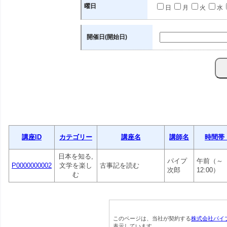
曜日
日
月
火
水
開催日(開始日)
講座ID
カテゴリー
講座名
講師名
時間帯
日本を知る,
パイプ
午前（～
P0000000002
文学を楽し
古事記を読む
次郎
12:00）
む
このページは、当社が契約する
株式会社パイ
表示しています。