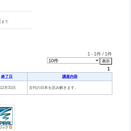
まで
1
-
1
件 /
1
件
1
終了日
講座内容
年12月31日
古代の日本を読み解きます。