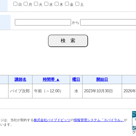
日
月
火
水
木
金
土
から
講師名
時間帯 ▲
曜日
開始日
パイプ次郎
午前（～12:00）
水
2023年10月30日
2026
ージは、当社が契約する
株式会社パイプドビッツ
の
情報管理システム「スパイラル」
が
ています。