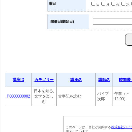
曜日
日
月
火
水
開催日(開始日)
講座ID
カテゴリー
講座名
講師名
時間帯
日本を知る,
パイプ
午前（～
P0000000002
文学を楽し
古事記を読む
次郎
12:00）
む
このページは、当社が契約する
株式会社パイ
表示しています。