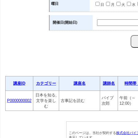
曜日
日
月
火
水
開催日(開始日)
講座ID
カテゴリー
講座名
講師名
時間帯
日本を知る,
パイプ
午前（～
P0000000002
文学を楽し
古事記を読む
次郎
12:00）
む
このページは、当社が契約する
株式会社パイ
表示しています。