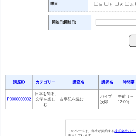
曜日
日
月
火
水
開催日(開始日)
講座ID
カテゴリー
講座名
講師名
時間帯
日本を知る,
パイプ
午前（～
P0000000002
文学を楽し
古事記を読む
次郎
12:00）
む
このページは、当社が契約する
株式会社パイ
表示しています。