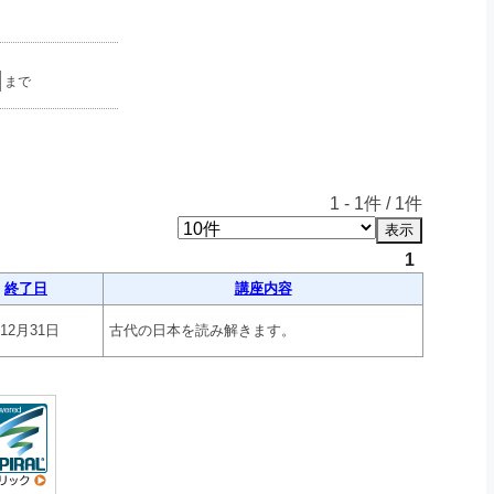
まで
1
-
1
件 /
1
件
1
終了日
講座内容
年12月31日
古代の日本を読み解きます。