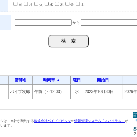
日
月
火
水
木
金
土
から
講師名
時間帯 ▲
曜日
開始日
パイプ次郎
午前（～12:00）
水
2023年10月30日
2026
ージは、当社が契約する
株式会社パイプドビッツ
の
情報管理システム「スパイラル」
が
ています。