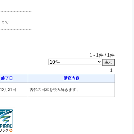
まで
1
-
1
件 /
1
件
1
終了日
講座内容
年12月31日
古代の日本を読み解きます。