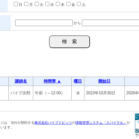
日
月
火
水
木
金
土
から
講師名
時間帯 ▲
曜日
開始日
パイプ次郎
午前（～12:00）
水
2023年10月30日
2026
ージは、当社が契約する
株式会社パイプドビッツ
の
情報管理システム「スパイラル」
が
ています。