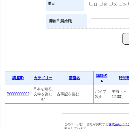
曜日
日
月
火
水
開催日(開始日)
講師名
講座ID
カテゴリー
講座名
時間
▲
日本を知る,
パイプ
午前（～
P0000000002
文学を楽し
古事記を読む
次郎
12:00）
む
このページは、当社が契約する
株式会社パイ
表示しています。