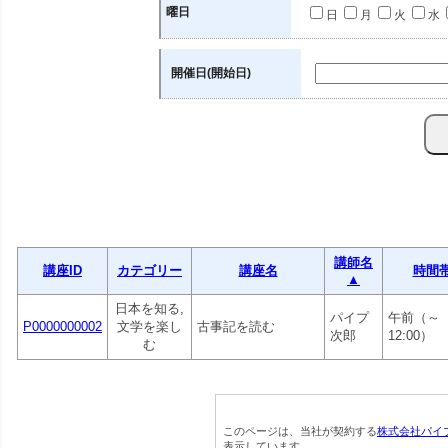
曜日
日
月
火
水
開催日(開始日)
講師名
講座ID
カテゴリー
講座名
時間
▲
日本を知る,
パイプ
午前（～
P0000000002
文学を楽し
古事記を読む
次郎
12:00）
む
このページは、当社が契約する
株式会社パイ
表示しています。