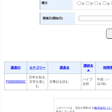
曜日
日
月
火
水
開催日(開始日)
講師名
講座ID
カテゴリー
講座名
時間
▲
日本を知る,
パイプ
午前（～
P0000000002
文学を楽し
古事記を読む
次郎
12:00）
む
このページは、当社が契約する
株式会社パイ
表示しています。