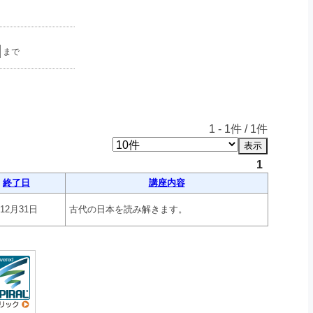
まで
1
-
1
件 /
1
件
1
終了日
講座内容
年12月31日
古代の日本を読み解きます。