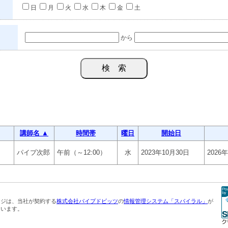
日
月
火
水
木
金
土
から
講師名 ▲
時間帯
曜日
開始日
パイプ次郎
午前（～12:00）
水
2023年10月30日
2026
ージは、当社が契約する
株式会社パイプドビッツ
の
情報管理システム「スパイラル」
が
ています。