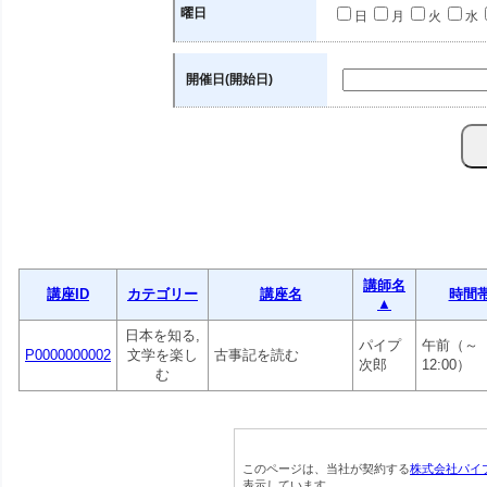
曜日
日
月
火
水
開催日(開始日)
講師名
講座ID
カテゴリー
講座名
時間
▲
日本を知る,
パイプ
午前（～
P0000000002
文学を楽し
古事記を読む
次郎
12:00）
む
このページは、当社が契約する
株式会社パイ
表示しています。