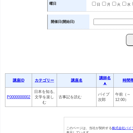
曜日
日
月
火
水
開催日(開始日)
講師名
講座ID
カテゴリー
講座名
時間
▲
日本を知る,
パイプ
午前（～
P0000000002
文学を楽し
古事記を読む
次郎
12:00）
む
このページは、当社が契約する
株式会社パイ
表示しています。