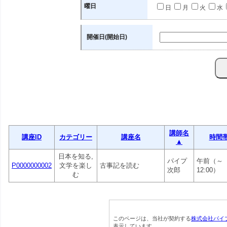
曜日
日
月
火
水
開催日(開始日)
講師名
講座ID
カテゴリー
講座名
時間
▲
日本を知る,
パイプ
午前（～
P0000000002
文学を楽し
古事記を読む
次郎
12:00）
む
このページは、当社が契約する
株式会社パイ
表示しています。