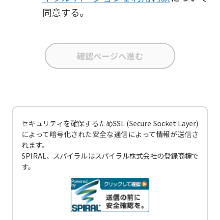
同意する。
業活動の参考にいたします。
(4) 氏名、e-mailアドレス、会社名・組織
名、電話番号を、当社の製品・サービスの
ご案内や当社が独自に発信する情報（ブロ
グ記事、ホワイトペーパー）のご紹介、セ
ミナー、イベント、展示会の開催や出展情
報の提供の際に利用いたします。
その他の目的では使用致しません。
セキュリティを確保するためSSL (Secure Socket Layer)
によって暗号化された安全な通信によって情報が送信さ
2 個人情報の管理について
れます。
SPIRAL、スパイラルはスパイラル株式会社の登録商標で
ご提出頂く個人情報は、当社にて正確な状
す。
態に保ち、不正アクセス、紛失・破壊・改
ざんおよび漏洩等を防止するための措置を
講じます。
また、EEA（欧州経済領域）域内所在者の