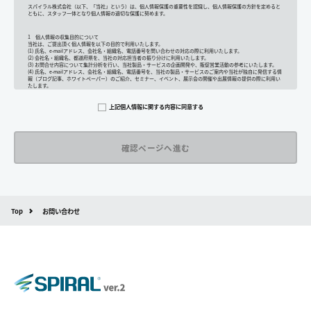
スパイラル株式会社（以下、「当社」という）は、個人情報保護の重要性を認識し、個人情報保護の方針を定めると
ともに、スタッフ一体となり個人情報の適切な保護に努めます。
1 個人情報の収集目的について
当社は、ご提出頂く個人情報を以下の目的で利用いたします。
(1) 氏名、e-mailアドレス、会社名・組織名、電話番号を問い合わせの対応の際に利用いたします。
(2) 会社名・組織名、都道府県を、当社の対応担当者の振り分けに利用いたします。
(3) お問合せ内容について集計分析を行い、当社製品・サービスの企画開発や、販促営業活動の参考にいたします。
(4) 氏名、e-mailアドレス、会社名・組織名、電話番号を、当社の製品・サービスのご案内や当社が独自に発信する情
報（ブログ記事、ホワイトペーパー）のご紹介、セミナー、イベント、展示会の開催や出展情報の提供の際に利用い
たします。
その他の目的では使用致しません。
上記個人情報に関する内容に同意する
2 個人情報の管理について
ご提出頂く個人情報は、当社にて正確な状態に保ち、不正アクセス、紛失・破壊・改ざんおよび漏洩等を防止するた
めの措置を講じます。
また、EEA（欧州経済領域）域内所在者の個人データを日本を含む域外へ移転する場合、当社は、EU一般データ保護
規則（以下、「GDPR」という）に準拠した適切な保護措置を講じます。
3 個人情報の第三者提供について
当社は法令で定められる場合を除き、ご提出いただく個人情報を、貴方の同意なく第三者に提供することはございま
せん。
但し、お客様から同意をいただいた場合のみ、日本及びアメリカ合衆国に拠点を置くGoogle LLCに当該個人情報を提
供することがあります。
※Google LLC は日本の個人情報保護法が適用される個人情報取扱事業者と同等の体制を整備しています。
詳しくは、11.Google 拡張コンバージョンの利用をご確認ください。
Top
お問い合わせ
当社が管理する本フォームから取得した情報とGoogle LLC が管理する当社Webサイト閲覧履歴等の情報を紐づけ、
お客様の興味関心に沿った当社サービスに関する広告の配信を行うことを目的としており、それ以外の目的では一切
利用いたしません。
4 個人情報の外部委託について
利用目的の範囲内でご提出いただく個人情報の取扱いを一部、または全部を委託する場合、十分な個人情報の保護水
準を満たしている者を選定する基準を確立、選定し、管理監督いたします。
5 個人情報の保存期間について
当社は、貴方の同意を得た収集目的に必要な期間に限り貴方の個人情報を保存します。