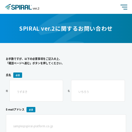
特長
SPIRAL ver.2に関するお問い合わせ
活用シーン
機能
お手数ですが、以下の必要事項をご記入の上、
「確認ページへ進む」ボタンを押してください。
氏名
価格
姓
名
セキュリティ
よくある質問
E-mailアドレス
開発者向け