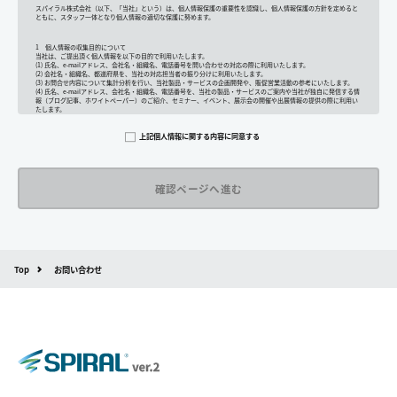
スパイラル株式会社（以下、「当社」という）は、個人情報保護の重要性を認識し、個人情報保護の方針を定めると
ともに、スタッフ一体となり個人情報の適切な保護に努めます。
1 個人情報の収集目的について
当社は、ご提出頂く個人情報を以下の目的で利用いたします。
(1) 氏名、e-mailアドレス、会社名・組織名、電話番号を問い合わせの対応の際に利用いたします。
(2) 会社名・組織名、都道府県を、当社の対応担当者の振り分けに利用いたします。
(3) お問合せ内容について集計分析を行い、当社製品・サービスの企画開発や、販促営業活動の参考にいたします。
(4) 氏名、e-mailアドレス、会社名・組織名、電話番号を、当社の製品・サービスのご案内や当社が独自に発信する情
報（ブログ記事、ホワイトペーパー）のご紹介、セミナー、イベント、展示会の開催や出展情報の提供の際に利用い
たします。
その他の目的では使用致しません。
上記個人情報に関する内容に同意する
2 個人情報の管理について
ご提出頂く個人情報は、当社にて正確な状態に保ち、不正アクセス、紛失・破壊・改ざんおよび漏洩等を防止するた
めの措置を講じます。
また、EEA（欧州経済領域）域内所在者の個人データを日本を含む域外へ移転する場合、当社は、EU一般データ保護
規則（以下、「GDPR」という）に準拠した適切な保護措置を講じます。
3 個人情報の第三者提供について
当社は法令で定められる場合を除き、ご提出いただく個人情報を、貴方の同意なく第三者に提供することはございま
せん。
但し、お客様から同意をいただいた場合のみ、日本及びアメリカ合衆国に拠点を置くGoogle LLCに当該個人情報を提
供することがあります。
※Google LLC は日本の個人情報保護法が適用される個人情報取扱事業者と同等の体制を整備しています。
詳しくは、11.Google 拡張コンバージョンの利用をご確認ください。
Top
お問い合わせ
当社が管理する本フォームから取得した情報とGoogle LLC が管理する当社Webサイト閲覧履歴等の情報を紐づけ、
お客様の興味関心に沿った当社サービスに関する広告の配信を行うことを目的としており、それ以外の目的では一切
利用いたしません。
4 個人情報の外部委託について
利用目的の範囲内でご提出いただく個人情報の取扱いを一部、または全部を委託する場合、十分な個人情報の保護水
準を満たしている者を選定する基準を確立、選定し、管理監督いたします。
5 個人情報の保存期間について
当社は、貴方の同意を得た収集目的に必要な期間に限り貴方の個人情報を保存します。