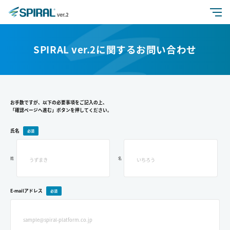
特長
SPIRAL ver.2に関するお問い合わせ
活用シーン
機能
お手数ですが、以下の必要事項をご記入の上、
「確認ページへ進む」ボタンを押してください。
氏名
価格
姓
名
セキュリティ
よくある質問
E-mailアドレス
開発者向け