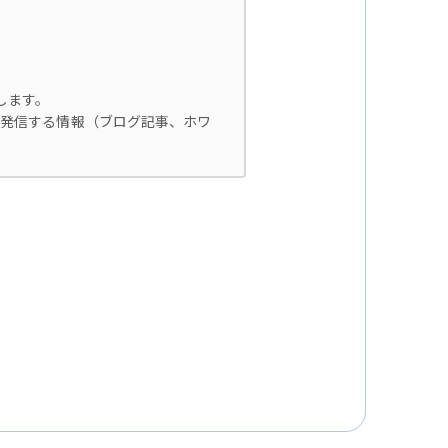
します。
自に発信する情報（ブログ記事、ホワ
止するための措置を講じます。
ータ保護規則（以下、「GDPR」
ございません。
該個人情報を提供することがありま