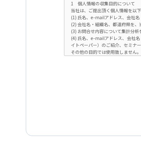
1 個人情報の収集目的について
当社は、ご提出頂く個人情報を以下
(1) 氏名、e-mailアドレス
(2) 会社名・組織名、都道府県を
(3) お問合せ内容について集計
(4) 氏名、e-mailアドレス
イトペーパー）のご紹介、セミナ
その他の目的では使用致しません
2 個人情報の管理について
ご提出頂く個人情報は、当社にて正
また、EEA（欧州経済領域）域内
という）に準拠した適切な保護措置
3 個人情報の第三者提供について
当社は法令で定められる場合を除
但し、お客様から同意をいただいた
す。
※Google LLC は日本の個
詳しくは、11.Google 拡張