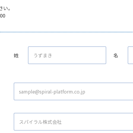
さい。
00
姓
名