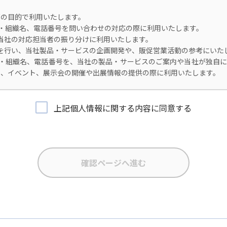
の目的で利用いたします。
、会社名・組織名、電話番号を問い合わせの対応の際に利用いたします。
、当社の対応担当者の振り分けに利用いたします。
分析を行い、当社製品・サービスの企画開発や、販促営業活動の参考にいた
、会社名・組織名、電話番号を、当社の製品・サービスのご案内や当社が独
ー、イベント、展示会の開催や出展情報の提供の際に利用いたします。
。
上記個人情報に関する内容に同意する
確な状態に保ち、不正アクセス、紛失・破壊・改ざんおよび漏洩等を防
所在者の個人データを日本を含む域外へ移転する場合、当社は、EU一般デ
を講じます。
き、ご提出いただく個人情報を、貴方の同意なく第三者に提供することは
場合のみ、日本及びアメリカ合衆国に拠点を置くGoogle LLCに当
人情報保護法が適用される個人情報取扱事業者と同等の体制を整備しています。
コンバージョンの利用をご確認ください。