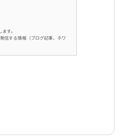
します。
自に発信する情報（ブログ記事、ホワ
止するための措置を講じます。
ータ保護規則（以下、「GDPR」
ございません。
該個人情報を提供することがありま