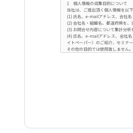
1 個人情報の収集目的について
当社は、ご提出頂く個人情報を以下
(1) 氏名、e-mailアドレス
(2) 会社名・組織名、都道府県を
(3) お問合せ内容について集計
(4) 氏名、e-mailアドレス
イトペーパー）のご紹介、セミナ
その他の目的では使用致しません
2 個人情報の管理について
ご提出頂く個人情報は、当社にて正
また、EEA（欧州経済領域）域内
という）に準拠した適切な保護措置
3 個人情報の第三者提供について
当社は法令で定められる場合を除
但し、お客様から同意をいただいた
す。
※Google LLC は日本の個
詳しくは、11.Google 拡張