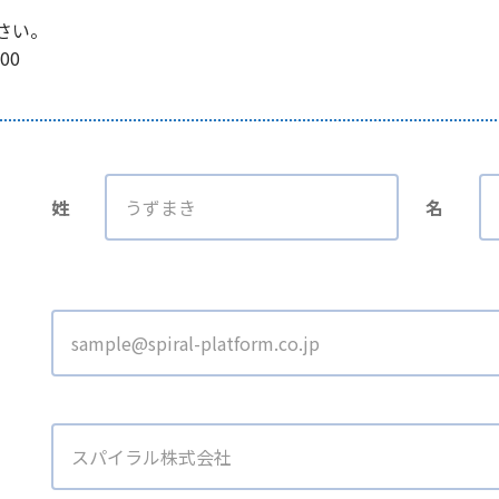
さい。
00
姓
名