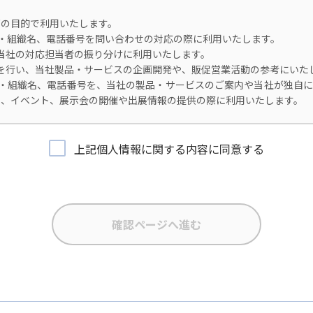
の目的で利用いたします。
、会社名・組織名、電話番号を問い合わせの対応の際に利用いたします。
、当社の対応担当者の振り分けに利用いたします。
分析を行い、当社製品・サービスの企画開発や、販促営業活動の参考にいた
、会社名・組織名、電話番号を、当社の製品・サービスのご案内や当社が独
ー、イベント、展示会の開催や出展情報の提供の際に利用いたします。
。
上記個人情報に関する内容に同意する
確な状態に保ち、不正アクセス、紛失・破壊・改ざんおよび漏洩等を防
所在者の個人データを日本を含む域外へ移転する場合、当社は、EU一般デ
を講じます。
き、ご提出いただく個人情報を、貴方の同意なく第三者に提供することは
場合のみ、日本及びアメリカ合衆国に拠点を置くGoogle LLCに当
人情報保護法が適用される個人情報取扱事業者と同等の体制を整備しています。
コンバージョンの利用をご確認ください。