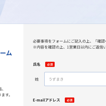
必要事項をフォームにご記入の上、「確認
※内容を確認の上、1営業日以内にご返信
ーム
氏名
必須
姓
品、
ります。
E-mailアドレス
必須