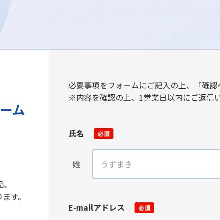
必要事項をフォームにご記入の上、「確認
※内容を確認の上、1営業日以内にご返信
ーム
氏名
必須
姓
品、
ります。
E-mailアドレス
必須