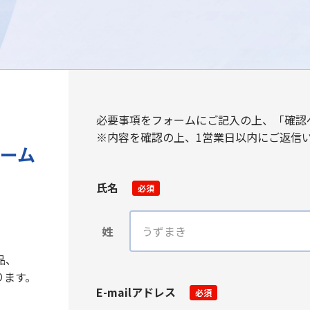
必要事項をフォームにご記入の上、「確認
※内容を確認の上、1営業日以内にご返信
ーム
氏名
必須
姓
品、
ります。
E-mailアドレス
必須