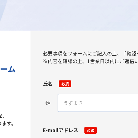
必要事項をフォームにご記入の上、「確認
※内容を確認の上、1営業日以内にご返信
ーム
氏名
必須
姓
品、
ります。
E-mailアドレス
必須