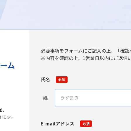
必要事項をフォームにご記入の上、「確認
※内容を確認の上、1営業日以内にご返信
ーム
氏名
必須
姓
品、
ります。
E-mailアドレス
必須