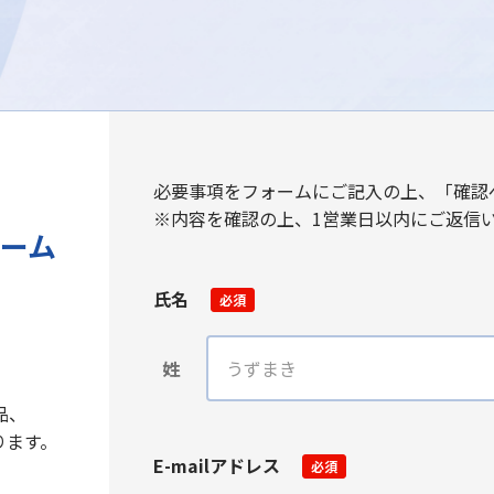
必要事項をフォームにご記入の上、「確認
※内容を確認の上、1営業日以内にご返信
ーム
氏名
必須
姓
品、
ります。
E-mailアドレス
必須