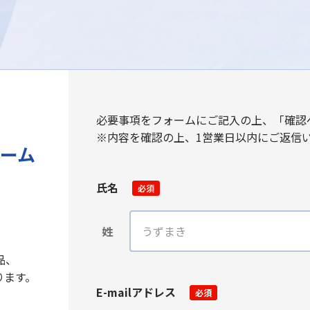
必要事項をフォームにご記入の上、「確認
※内容を確認の上、1営業日以内にご返信
ーム
氏名
必須
姓
品、
ります。
E-mailアドレス
必須