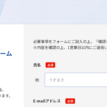
必要事項をフォームにご記入の上、「確認
※内容を確認の上、1営業日以内にご返信
ーム
氏名
必須
姓
品、
ります。
E-mailアドレス
必須