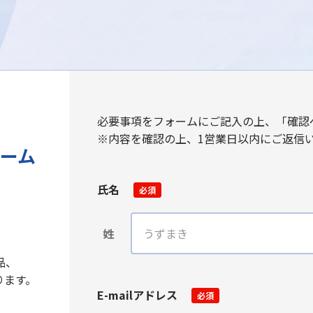
必要事項をフォームにご記入の上、「確認
※内容を確認の上、1営業日以内にご返信
ーム
氏名
必須
姓
品、
ります。
E-mailアドレス
必須