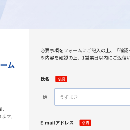
必要事項をフォームにご記入の上、「確認
※内容を確認の上、1営業日以内にご返信
ーム
氏名
必須
姓
品、
ります。
E-mailアドレス
必須