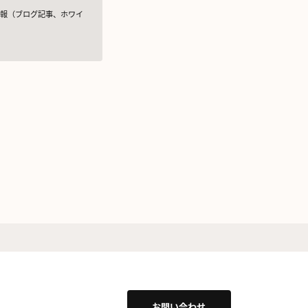
情報（ブログ記事、ホワイ
めの措置を講じます。
規則（以下、「GDPR」と
せん。
提供することがあります。
け、お客様の興味関心に沿っ
準を満たしている者を選定
お問い合わせ