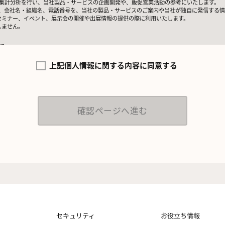
いて集計分析を行い、当社製品・サービスの企画開発や、販促営業活動の参考にいたします。
lアドレス、会社名・組織名、電話番号を、当社の製品・サービスのご案内や当社が独自に発信する
セミナー、イベント、展示会の開催や出展情報の提供の際に利用いたします。
しません。
て
当社にて正確な状態に保ち、不正アクセス、紛失・破壊・改ざんおよび漏洩等を防止するた
域）域内所在者の個人データを日本を含む域外へ移転する場合、当社は、EU一般データ保護
上記個人情報に関する内容に同意する
保護措置を講じます。
について
場合を除き、ご提出いただく個人情報を、貴方の同意なく第三者に提供することはございま
ただいた場合のみ、日本及びアメリカ合衆国に拠点を置くGoogle LLCに当該個人情報を
日本の個人情報保護法が適用される個人情報取扱事業者と同等の体制を整備しています。
e 拡張コンバージョンの利用をご確認ください。
から取得した情報とGoogle LLC が管理する当社Webサイト閲覧履歴等の情報を紐づ
広告の配信を行うことを目的としており、それ以外の目的では一切利用いたしません。
ついて
出いただく個人情報の取扱いを一部、または全部を委託する場合、十分な個人情報の保護水
、管理監督いたします。
ついて
た収集目的に必要な期間に限り貴方の個人情報を保存します。
セキュリティ
お役立ち情報
いて