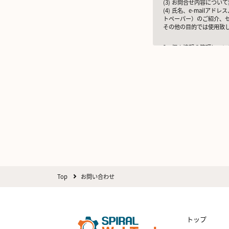
(3) お問合せ内容につ
(4) 氏名、e-mai
トペーパー）のご紹介、
その他の目的では使用致
2 個人情報の管理につい
ご提出頂く個人情報は、
また、EEA（欧州経済領
いう）に準拠した適切な
3 個人情報の第三者提供
当社は法令で定められる
但し、お客様から同意をい
※Google LLC は
詳しくは、11.Googl
当社が管理する本フォーム
た当社サービスに関する
4 個人情報の外部委託に
利用目的の範囲内でご提
Top
お問い合わせ
する基準を確立、選定し
5 個人情報の保存期間に
当社は、貴方の同意を得
トップ
6 個人情報の開示等につ