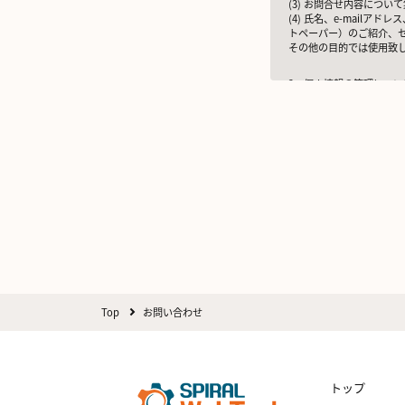
(3) お問合せ内容につ
(4) 氏名、e-mai
トペーパー）のご紹介、
その他の目的では使用致
2 個人情報の管理につい
ご提出頂く個人情報は、
また、EEA（欧州経済領
いう）に準拠した適切な
3 個人情報の第三者提供
当社は法令で定められる
但し、お客様から同意をい
※Google LLC は
詳しくは、11.Googl
当社が管理する本フォーム
た当社サービスに関する
4 個人情報の外部委託に
利用目的の範囲内でご提
Top
お問い合わせ
する基準を確立、選定し
5 個人情報の保存期間に
当社は、貴方の同意を得
トップ
6 個人情報の開示等につ