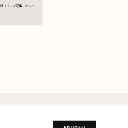
情報（ブログ記事、ホワイ
めの措置を講じます。
規則（以下、「GDPR」と
せん。
提供することがあります。
け、お客様の興味関心に沿っ
準を満たしている者を選定
お問い合わせ