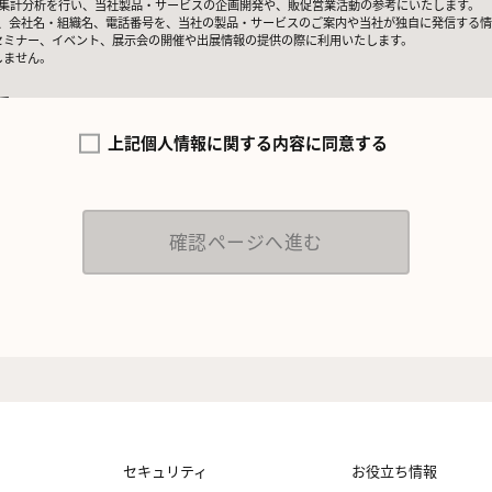
いて集計分析を行い、当社製品・サービスの企画開発や、販促営業活動の参考にいたします。
lアドレス、会社名・組織名、電話番号を、当社の製品・サービスのご案内や当社が独自に発信する
セミナー、イベント、展示会の開催や出展情報の提供の際に利用いたします。
しません。
て
当社にて正確な状態に保ち、不正アクセス、紛失・破壊・改ざんおよび漏洩等を防止するた
域）域内所在者の個人データを日本を含む域外へ移転する場合、当社は、EU一般データ保護
上記個人情報に関する内容に同意する
保護措置を講じます。
について
場合を除き、ご提出いただく個人情報を、貴方の同意なく第三者に提供することはございま
ただいた場合のみ、日本及びアメリカ合衆国に拠点を置くGoogle LLCに当該個人情報を
日本の個人情報保護法が適用される個人情報取扱事業者と同等の体制を整備しています。
e 拡張コンバージョンの利用をご確認ください。
から取得した情報とGoogle LLC が管理する当社Webサイト閲覧履歴等の情報を紐づ
広告の配信を行うことを目的としており、それ以外の目的では一切利用いたしません。
ついて
出いただく個人情報の取扱いを一部、または全部を委託する場合、十分な個人情報の保護水
、管理監督いたします。
ついて
た収集目的に必要な期間に限り貴方の個人情報を保存します。
セキュリティ
お役立ち情報
いて